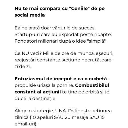
Nu te mai compara cu "Geniile" de pe
social media
Ea ne arată doar vârfurile de succes.
Startup-uri care au explodat peste noapte.
Fondatori milionari după o idee "simplă".
Ce NU vezi? Miile de ore de muncă, eșecuri,
reajustări constante. Acțiune necruțătoare,
zi de zi.
Entuziasmul de început e ca o rachetă
-
propulsie uriașă la pornire.
Combustibilul
constant al acțiunii
te ține pe orbită și te
duce la destinație.
Alege o strategie. UNA. Definește acțiunea
zilnică (10 apeluri SAU 20 mesaje SAU 15
email-uri).