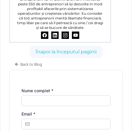
peste 550 de antreprenori să își dezvolte in mod
profitabil afacerile prin sistematizarea
operațiunilor și creșterea vânzărilor. Eu consider
că toți antreprenorii merită libertate financiară,
timp liber pe care să îl petreacă cu sine / cei dragi
și să se bucure de sănătate.
Înapoi la începutul paginii
Back to Blog
Nume complet
*
Email
*