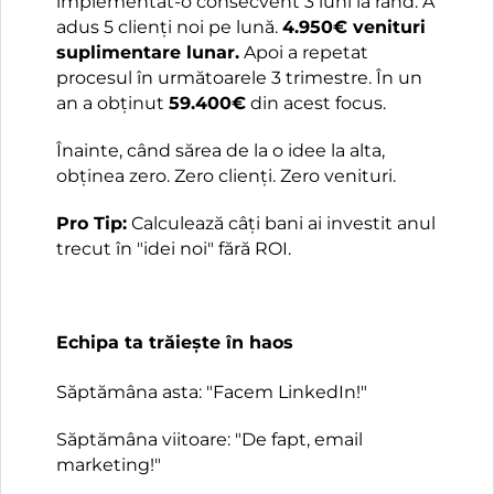
implementat-o consecvent 3 luni la rând. A
adus 5 clienți noi pe lună.
4.950€ venituri
suplimentare lunar.
Apoi a repetat
procesul în următoarele 3 trimestre. În un
an a obținut
59.400€
din acest focus.
Înainte, când sărea de la o idee la alta,
obținea zero. Zero clienți. Zero venituri.
Pro Tip:
Calculează câți bani ai investit anul
trecut în "idei noi" fără ROI.
Echipa ta trăiește în haos
Săptămâna asta: "Facem LinkedIn!"
Săptămâna viitoare: "De fapt, email
marketing!"