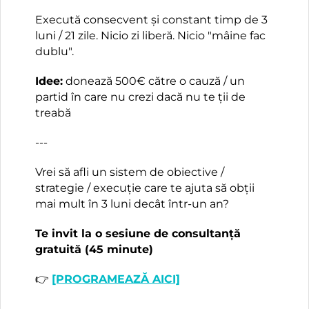
Execută consecvent și constant timp de 3
luni / 21 zile. Nicio zi liberă. Nicio "mâine fac
dublu".
Idee:
donează 500€ către o cauză / un
partid în care nu crezi dacă nu te ții de
treabă
---
Vrei să afli un sistem de obiective /
strategie / execuție care te ajuta să obții
mai mult în 3 luni decât într-un an?
Te invit la o sesiune de consultanță
gratuită (45 minute)
👉
[PROGRAMEAZĂ AICI]
---