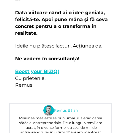
Data viitoare când ai o idee genială,
felicită-te. Apoi pune mâna și fă ceva
concret pentru a o transforma în
realitate.
Ideile nu plătesc facturi. Acțiunea da.
Ne vedem în consultanță!
Boost your BIZIQ!
Cu prietenie,
Remus
Remus Bălan
Misiunea mea este să pun umărul la eradicarea
sărăciei antreprenoriale. De-a lungul vremii am
lucrat, în diverse forme, cu zeci de mii de
antreprenori. Iar în ultimii 12 ani am mentorat