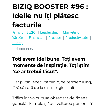
BIZIQ BOOSTER #96 :
Ideile nu îți plătesc
facturile
Principii BIZIQ
|
Leadership
|
Marketing
|
Vânzări
|
Financiar
|
Procese
|
Productivitate
|
Clienți
•
4 min read
Toți avem idei bune. Toți avem
momente de inspirație. Toți știm
"ce ar trebui făcut".
Dar puțini execută zilnic, pe termen lung,
fără să sară de la o strategie la alta.
Trăim într-o cultură obsedată de "ideea
genială". Filmele și "dezvoltarea personală"