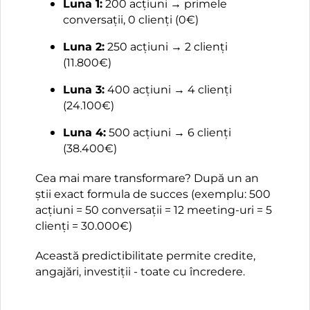
Luna 1:
200 acțiuni → primele
conversații, 0 clienți (0€)
Luna 2:
250 acțiuni → 2 clienți
(11.800€)
Luna 3:
400 acțiuni → 4 clienți
(24.100€)
Luna 4:
500 acțiuni → 6 clienți
(38.400€)
Cea mai mare transformare? După un an
știi exact formula de succes (exemplu: 500
acțiuni = 50 conversații = 12 meeting-uri = 5
clienți = 30.000€)
Această predictibilitate permite credite,
angajări, investiții - toate cu încredere.