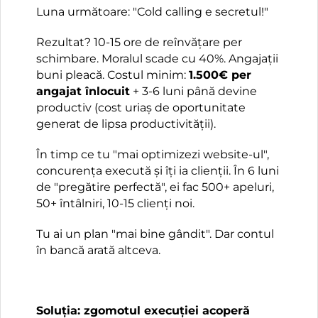
Luna următoare: "Cold calling e secretul!"
Rezultat? 10-15 ore de reînvățare per
schimbare. Moralul scade cu 40%. Angajații
buni pleacă. Costul minim:
1.500€ per
angajat înlocuit
+ 3-6 luni până devine
productiv (cost uriaș de oportunitate
generat de lipsa productivității).
În timp ce tu "mai optimizezi website-ul",
concurența execută și îți ia clienții. În 6 luni
de "pregătire perfectă", ei fac 500+ apeluri,
50+ întâlniri, 10-15 clienți noi.
Tu ai un plan "mai bine gândit". Dar contul
în bancă arată altceva.
Soluția: zgomotul execuției acoperă