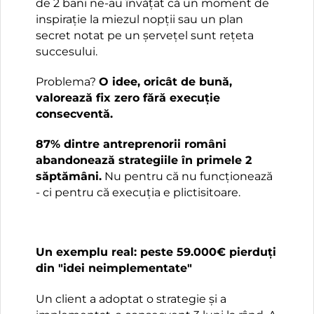
de 2 bani ne-au învățat că un moment de
inspirație la miezul nopții sau un plan
secret notat pe un șervețel sunt rețeta
succesului.
Problema?
O idee, oricât de bună,
valorează fix zero fără execuție
consecventă.
87% dintre antreprenorii români
abandonează strategiile în primele 2
săptămâni.
Nu pentru că nu funcționează
- ci pentru că execuția e plictisitoare.
Un exemplu real: peste 59.000€ pierduți
din "idei neimplementate"
Un client a adoptat o strategie și a