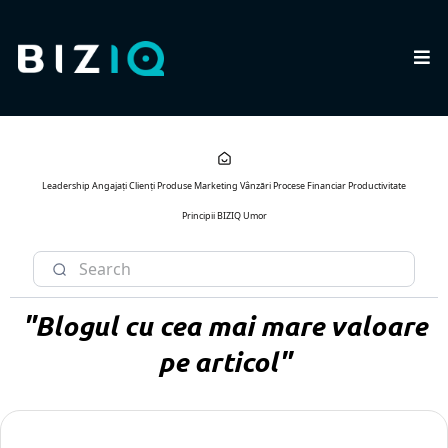
Leadership
Angajați
Clienți
Produse
Marketing
Vânzări
Procese
Financiar
Productivitate
Principii BIZIQ
Umor
"Blogul cu cea mai mare valoare
pe articol"