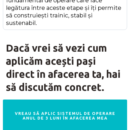
fundamental de operare care face
legătura între aceste etape și îți permite
să construiești trainic, stabil și
sustenabil.
Dacă vrei să vezi cum
aplicăm acești pași
direct în afacerea ta, hai
să discutăm concret.
VREAU SĂ APLIC SISTEMUL DE OPERARE
ANUL DE 3 LUNI ÎN AFACEREA MEA