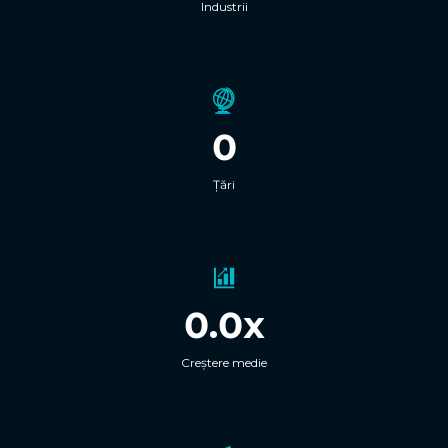
Industrii
0
Țări
0.0x
Creștere medie