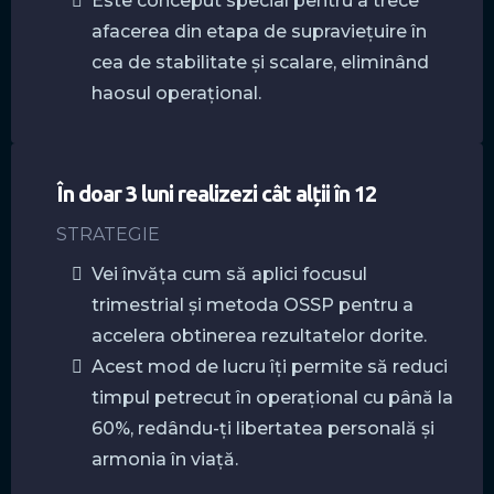
Este conceput special pentru a trece
afacerea din etapa de supraviețuire în
cea de stabilitate și scalare, eliminând
haosul operațional.
În doar 3 luni realizezi cât alții în 12
STRATEGIE
Vei învăța cum să aplici focusul
trimestrial și metoda OSSP pentru a
accelera obtinerea rezultatelor dorite.
A
cest mod de lucru îți permite să reduci
timpul petrecut în operațional cu până la
60%, redându-ți libertatea personală și
armonia în viață.