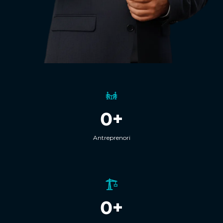
0+
Antreprenori
0+