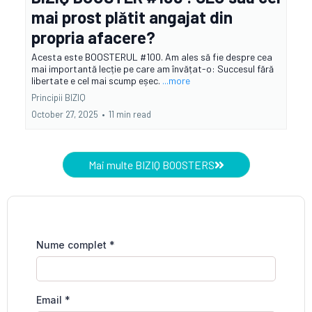
mai prost plătit angajat din
propria afacere?
Acesta este BOOSTERUL #100. Am ales să fie despre cea
mai importantă lecție pe care am învățat-o: Succesul fără
libertate e cel mai scump eșec.
...more
Principii BIZIQ
October 27, 2025
•
11 min read
Mai multe BIZIQ BOOSTERS
Nume complet
*
Email
*