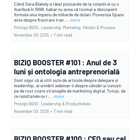
Când Sara Blakely a tăiat picioarele de la colanții ei cu o
foarfecă în 1998, habar nu avea că tocmai a descoperit
formula unui imperiu de miliarde de dolari. Povestea Spanx
este despre frustrare tran...
...more
Principii BIZIQ ,
Leadership
Marketing
Vânzări &
Procese
November 09, 2025
•
7 min read
BIZIQ BOOSTER #101 : Anul de 3
luni și ontologia antreprenorială
Sunt sigur că ai citit sute de articole despre delegare și
leadership, ai urmărit webinar-ii despre vânzări și cunoști
pe de rost toate strategiile de marketing digital. Totuși, de
ce rezultatele nu r...
...more
Principii BIZIQ ,
Leadership &
Productivitate
November 03, 2025
•
7 min read
BIZIQ BOOSTER #100 : CEO sau cel