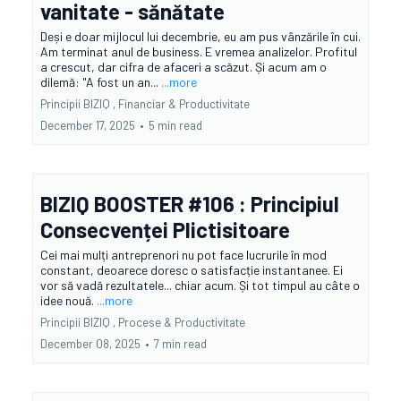
vanitate - sănătate
Deși e doar mijlocul lui decembrie, eu am pus vânzările în cui.
Am terminat anul de business. E vremea analizelor. Profitul
a crescut, dar cifra de afaceri a scăzut. Și acum am o
dilemă: "A fost un an...
...more
Principii BIZIQ ,
Financiar &
Productivitate
December 17, 2025
•
5 min read
BIZIQ BOOSTER #106 : Principiul
Consecvenței Plictisitoare
Cei mai mulți antreprenori nu pot face lucrurile în mod
constant, deoarece doresc o satisfacție instantanee. Ei
vor să vadă rezultatele... chiar acum. Și tot timpul au câte o
idee nouă.
...more
Principii BIZIQ ,
Procese &
Productivitate
December 08, 2025
•
7 min read