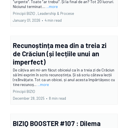
"urgente". Toate "ar trebui". Și la final de an? Tot 20 lucruri.
Niciunul terminat....
...more
Principii BIZIQ ,
Leadership &
Procese
January 01, 2026
•
4 min read
Recunoștința mea din a treia zi
de Crăciun (și lecțiile unui an
imperfect)
De câțiva ani mi-am făcut obiceiul ca în a treia zi de Crăciun
să îmi exprim în scris recunoștința. Și să scriu câteva lecții
(re)învățate. Tot ca un obicei, și anul acesta împărtășesc cu
tine recunoș...
...more
Principii BIZIQ
December 28, 2025
•
8 min read
BIZIQ BOOSTER #107 : Dilema