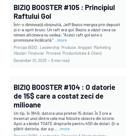
BIZIQ BOOSTER #105 : Principiul
Raftului Gol
Într-o dimineață obișnuită, Jeff Bezos mergea prin depozit
și s-a oprit brusc. Un raft era gol. Bezos a văzut ceva ce
nimeni altcineva nu vedea: "Acest raft gol este o
promisiune încălcată."
...more
Principii BIZIQ ,
Leadership
Produse
Angajați
Marketing
Vânzări
Financiar
Procese
Productivitate &
Clienți
December 01, 2025
•
6 min read
BIZIQ BOOSTER #104 : O datorie
de 15$ care a costat zeci de
milioane
Un tip, în 1849, datora unui prieten 15 dolari. În 3 ore a
inventat unul dintre cele mai folosite obiecte din istorie.
Apoi a vândut TOATE drepturile pentru 400 de dolari. Și-a
plătit datoria, dar a p...
...more