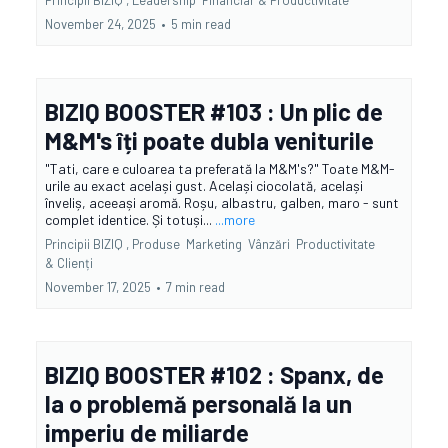
Principii BIZIQ ,
Leadership
Financiar &
Productivitate
November 24, 2025
•
5 min read
BIZIQ BOOSTER #103 : Un plic de
M&M's îți poate dubla veniturile
"Tati, care e culoarea ta preferată la M&M's?" Toate M&M-
urile au exact același gust. Același ciocolată, același
înveliș, aceeași aromă. Roșu, albastru, galben, maro - sunt
complet identice. Și totuși...
...more
Principii BIZIQ ,
Produse
Marketing
Vânzări
Productivitate
&
Clienți
November 17, 2025
•
7 min read
BIZIQ BOOSTER #102 : Spanx, de
la o problemă personală la un
imperiu de miliarde