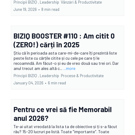
Principii BIZIQ ,
Leadership
Vânzări &
Productivitate
June 19, 2026
•
8 min read
BIZIQ BOOSTER #110 : Am citit 0
(ZERO!) cărți în 2025
Știu că în perioada asta care-mi-de-care îți prezintă liste
peste liste cu cărțile citite și cu cele pe care ți le
recoamndă. Am făcut-o și eu de vreo două sau trei ori. Dar
anul trecut am ales altă c...
...more
Principii BIZIQ ,
Leadership
Procese &
Productivitate
January 04, 2026
•
6 min read
Pentru ce vrei să fie Memorabil
anul 2026?
Te-ai uitat vreodată la lista ta de obiective și ți s-a făcut
rău? 15-20 lucruri pe listă. Toate "importante". Toate