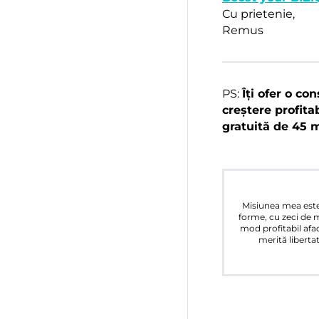
Cu prietenie,
Remus
PS:
Îți ofer o co
creștere profita
gratuită de 45 m
Misiunea mea este 
forme, cu zeci de m
mod profitabil afac
merită libertat