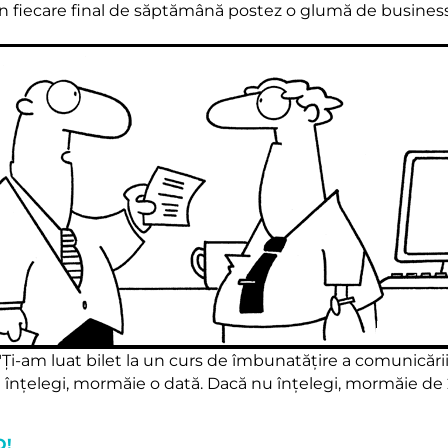
în fiecare final de săptămână postez o glumă de business
"Ți-am luat bilet la un curs de îmbunatățire a comunicării
înțelegi, mormăie o dată. Dacă nu înțelegi, mormăie de 2
Q!