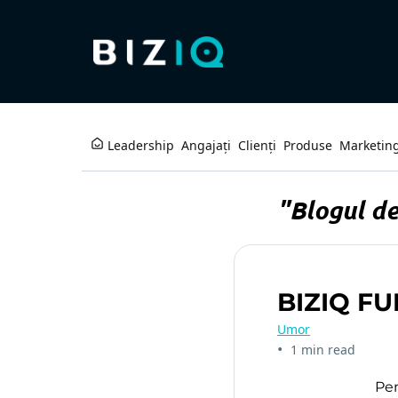
Leadership
Angajați
Clienți
Produse
Marketin
"Blogul de
BIZIQ FU
Umor
•
1 min read
Pen