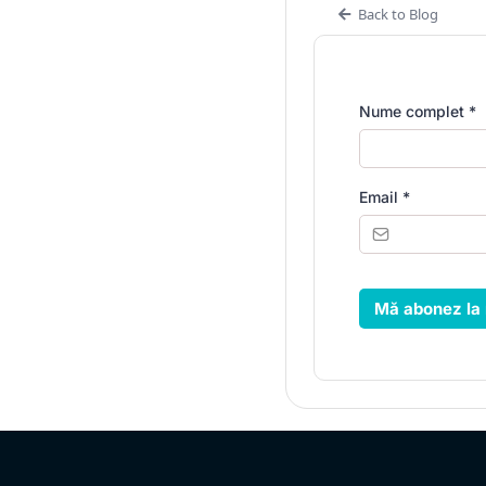
Back to Blog
Nume complet
*
Email
*
Mă abonez la 