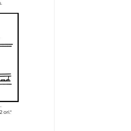
.
.
 ori."