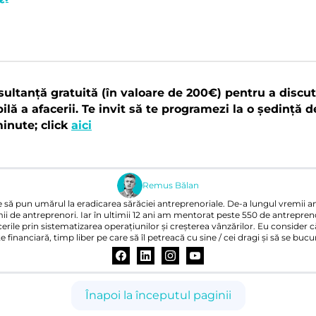
nsultanță gratuită (în valoare de 200€) pentru a discut
bilă a afacerii. Te invit să te programezi la o ședință 
inute; click
aici
Remus Bălan
să pun umărul la eradicarea sărăciei antreprenoriale. De-a lungul vremii am
ii de antreprenori. Iar în ultimii 12 ani am mentorat peste 550 de antreprenor
erile prin sistematizarea operațiunilor și creșterea vânzărilor. Eu consider c
e financiară, timp liber pe care să îl petreacă cu sine / cei dragi și să se buc
Înapoi la începutul paginii