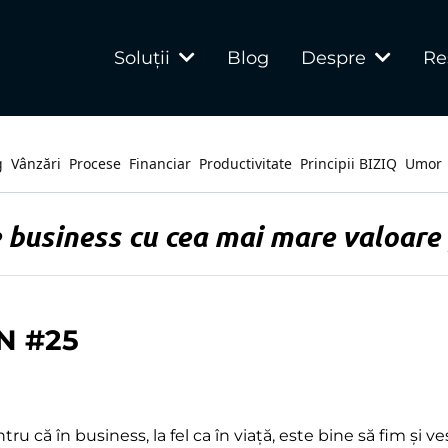
Blog
Soluții
Despre
Re
g
Vânzări
Procese
Financiar
Productivitate
Principii BIZIQ
Umor
 business cu cea mai mare valoare 
N #25
tru că în business, la fel ca în viață, este bine să fim și ves